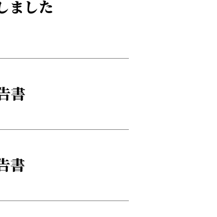
しました
告書
告書