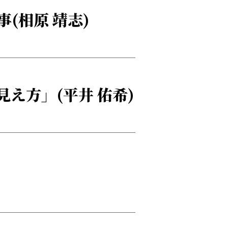
(相原 靖志)
え方」(平井 佑希)