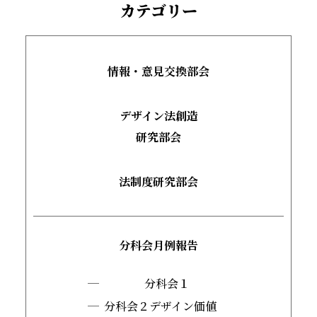
カテゴリー
デザインと法協会について
インフォメーション
情報・意見交換部会
活動実績
デザイン法創造
コラム
研究部会
会員名簿
法制度研究部会
入会案内
分科会月例報告
分科会１
分科会２デザイン価値