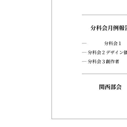
分科会月例報
分科会１
分科会２デザイン
分科会３創作者
関西部会