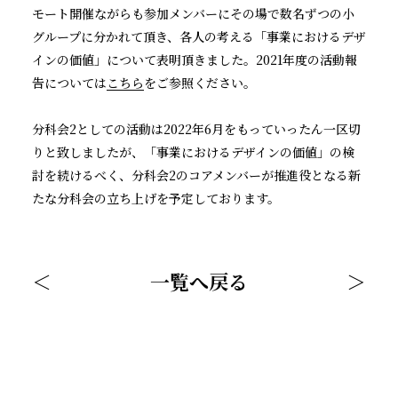
モート開催ながらも参加メンバーにその場で数名ずつの小
グループに分かれて頂き、各人の考える「事業におけるデザ
インの価値」について表明頂きました。
2021
年度の活動報
告については
こちら
をご参照ください。
分科会
2
としての活動は
2022
年
6
月をもっていったん一区切
りと致しましたが、「事業におけるデザインの価値」の検
討を続けるべく、分科会
2
のコアメンバーが推進役となる新
たな分科会の立ち上げを予定しております。
＜
一覧へ戻る
＞