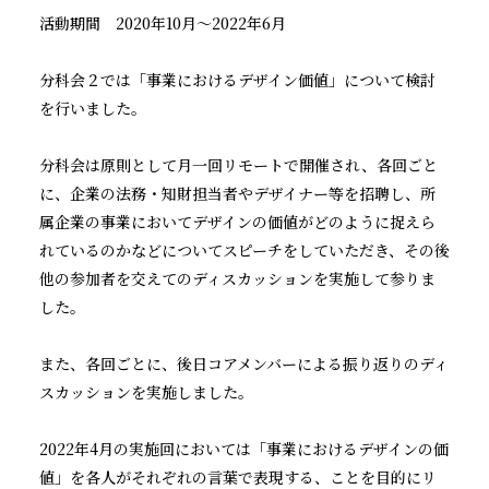
活動期間
2020
年
10
月～
2022
年
6
月
分科会２では「事業におけるデザイン価値」について検討
を行いました。
デザインと法協会について
分科会は原則として月一回リモートで開催され、各回ごと
インフォメーション
に、企業の法務・知財担当者やデザイナー等を招聘し、所
属企業の事業においてデザインの価値がどのように捉えら
活動実績
れているのかなどについてスピーチをしていただき、その後
他の参加者を交えてのディスカッションを実施して参りま
コラム
した。
会員名簿
また、各回ごとに、後日コアメンバーによる振り返りのディ
スカッションを実施しました。
入会案内
2022
年
4
月の実施回においては「事業におけるデザインの価
値」を各人がそれぞれの言葉で表現する、ことを目的にリ