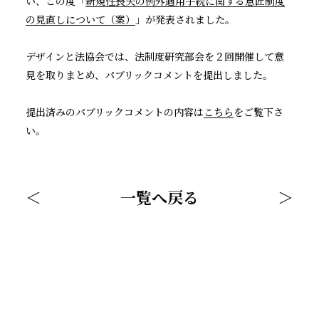
い、この度「
新規性喪失の例外適用手続に関する意匠制度
の見直しについて（案）
」が発表されました。
コラム
デザインと法協会では、法制度研究部会を２回開催して意
会員名簿
見を取りまとめ、パブリックコメントを提出しました。
入会案内
提出済みのパブリックコメントの内容は
こちら
をご覧下さ
い。
＜
一覧へ戻る
＞