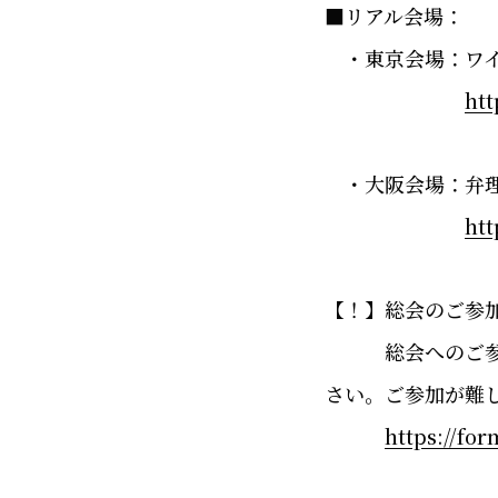
■リアル会場：
・
東京会場：ワ
htt
・大阪会場：弁理
htt
【！】総会のご参
総会へのご参加
さい。ご参加が難
https://fo