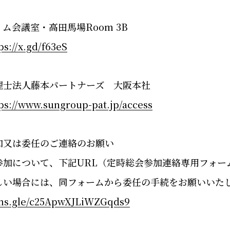
イム会議室・高田馬場
Room 3B
ps://x.gd/f63eS
士法人藤本パートナーズ 大阪本社
ps://www.sungroup-pat.jp/access
加又は委任のご連絡のお願い
について、下記
URL
（定時総会参加連絡専用フォー
しい場合には、同フォームから委任の手続をお願いいた
rms.gle/c25ApwXJLiWZGqds9