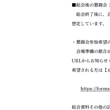
■総会後の懇親会
総会終了後に、会
想定しています。
・懇親会参加希望
会場準備の都合が
URL
からお知らせ
希望される方は【
https://for
総会資料その他の